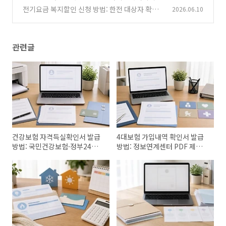
발급과 실업급여 전 체크
전기요금 복지할인 신청 방법: 한전 대상자 확인
2026.06.10
(0)
과 이사 때 놓치기 쉬운 점
(0)
관련글
건강보험 자격득실확인서 발급
4대보험 가입내역 확인서 발급
방법: 국민건강보험·정부24
방법: 정보연계센터 PDF 제출
PDF 저장 정리
전 체크