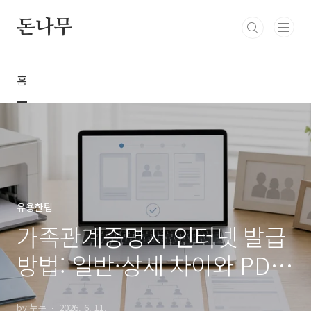
본문 바로가기
돈나무
홈
유용한팁
가족관계증명서 인터넷 발급
방법: 일반·상세 차이와 PDF
저장까지
by 누누
2026. 6. 11.