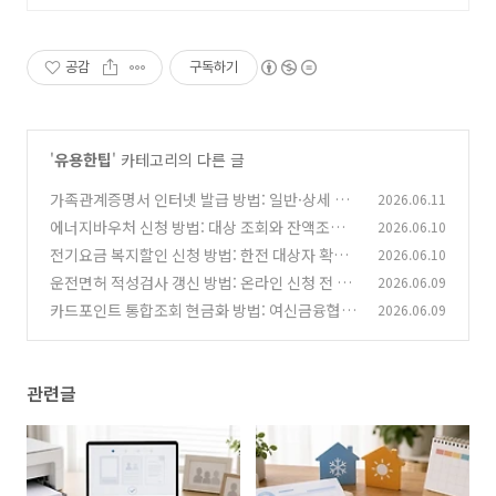
공감
구독하기
'
유용한팁
' 카테고리의 다른 글
가족관계증명서 인터넷 발급 방법: 일반·상세 차
2026.06.11
이와 PDF 저장까지
에너지바우처 신청 방법: 대상 조회와 잔액조회,
2026.06.10
(0)
사용기간 체크
전기요금 복지할인 신청 방법: 한전 대상자 확인
2026.06.10
(0)
과 이사 때 놓치기 쉬운 점
운전면허 적성검사 갱신 방법: 온라인 신청 전 사
2026.06.09
(0)
진·기간·과태료 확인
카드포인트 통합조회 현금화 방법: 여신금융협회
2026.06.09
(0)
계좌입금 전 확인할 것
(0)
관련글