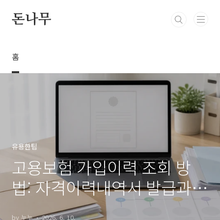
본문 바로가기
돈나무
홈
유용한팁
고용보험 가입이력 조회 방
법: 자격이력내역서 발급과
실업급여 전 체크
by 누누
2026. 6. 10.