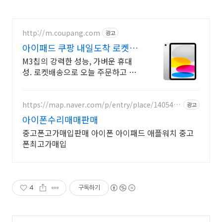
http://m.coupang.com
광고
아이패드 쿠팡 내일도착 로켓배
송
M3칩의 강력한 성능, 가벼운 휴대
성. 로켓배송으로 오늘 주문하고 내
일 받으세요! 부드러운 멀티태스킹,
야외 시인성! 학습부터 엔터까지 모
두가 즐길 패드.
https://map.naver.com/p/entry/place/1405421
광고
424
아이폰수리매매판매
중고폰고가매입판매 아이폰 아이패드 애플워치 중고
폰최고가매입
4
구독하기