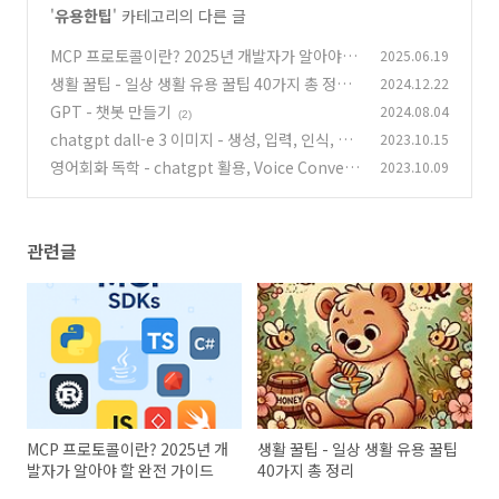
'
유용한팁
' 카테고리의 다른 글
MCP 프로토콜이란? 2025년 개발자가 알아야 할
2025.06.19
완전 가이드
생활 꿀팁 - 일상 생활 유용 꿀팁 40가지 총 정리
2024.12.22
(0)
GPT - 챗봇 만들기
2024.08.04
(3)
(2)
chatgpt dall-e 3 이미지 - 생성, 입력, 인식, 분
2023.10.15
석 및 예시
영어회화 독학 - chatgpt 활용, Voice Convers
2023.10.09
(0)
ations 소개, talk to chatgpt보다 100배 좋음
(0)
관련글
MCP 프로토콜이란? 2025년 개
생활 꿀팁 - 일상 생활 유용 꿀팁
발자가 알아야 할 완전 가이드
40가지 총 정리