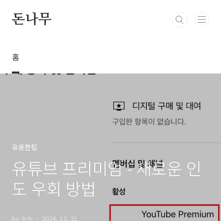
본문 바로가기
돈나무
홈
유용한팁
유튜브 프리미엄 - 새로운 인
도 우회 방법
by 누누
2024. 12. 21.