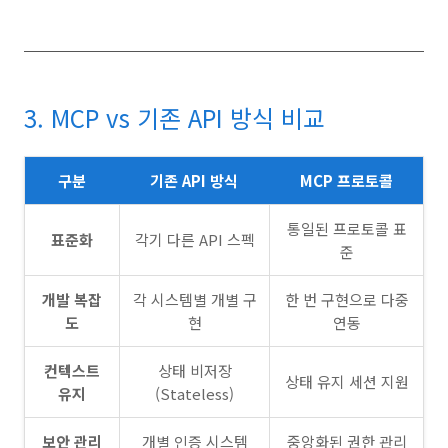
3. MCP vs 기존 API 방식 비교
구분
기존 API 방식
MCP 프로토콜
통일된 프로토콜 표
표준화
각기 다른 API 스펙
준
개발 복잡
각 시스템별 개별 구
한 번 구현으로 다중
도
현
연동
컨텍스트
상태 비저장
상태 유지 세션 지원
유지
(Stateless)
보안 관리
개별 인증 시스템
중앙화된 권한 관리