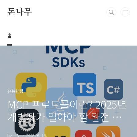
본문 바로가기
돈나무
홈
유용한팁
MCP 프로토콜이란? 2025년
개발자가 알아야 할 완전 가
이드
by 누누
2025. 6. 19.