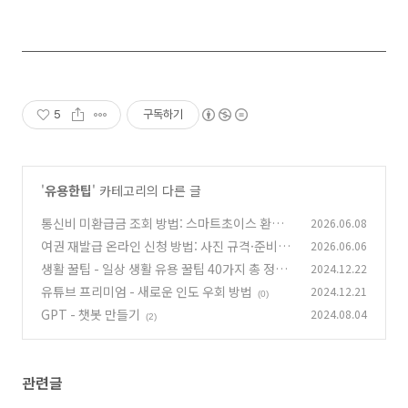
5
구독하기
'
유용한팁
' 카테고리의 다른 글
통신비 미환급금 조회 방법: 스마트초이스 환급
2026.06.08
신청까지 3분 정리
여권 재발급 온라인 신청 방법: 사진 규격·준비물
2026.06.06
(0)
·소요기간 한 번에 정리
생활 꿀팁 - 일상 생활 유용 꿀팁 40가지 총 정리
2024.12.22
(0)
유튜브 프리미엄 - 새로운 인도 우회 방법
2024.12.21
(3)
(0)
GPT - 챗봇 만들기
2024.08.04
(2)
관련글