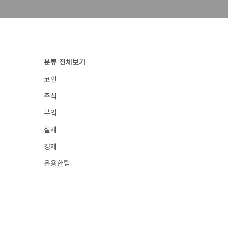
분류 전체보기
코인
주식
부업
절세
경제
유용한팁