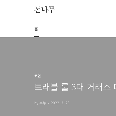
본문 바로가기
돈나무
홈
코인
트래블 룰 3대 거래소
by 누누
2022. 3. 23.