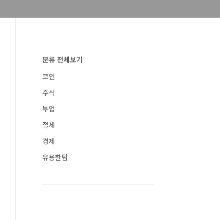
분류 전체보기
코인
주식
부업
절세
경제
유용한팁